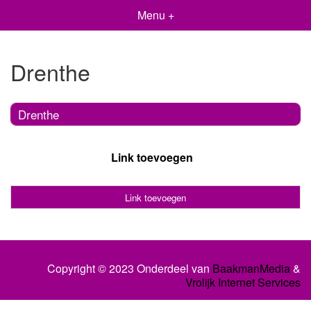
Menu +
Drenthe
Drenthe
Link toevoegen
Link toevoegen
Copyright © 2023 Onderdeel van
BaakmanMedia
&
Vrolijk Internet Services